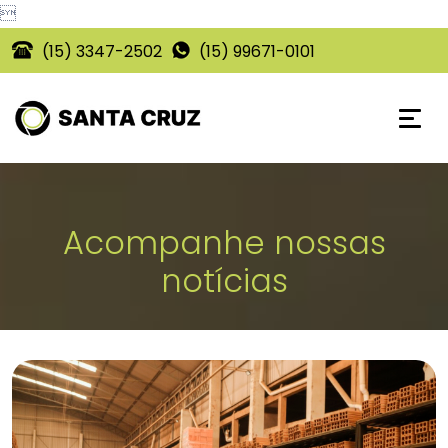

(15) 3347-2502
(15) 99671-0101
Acompanhe nossas
notícias